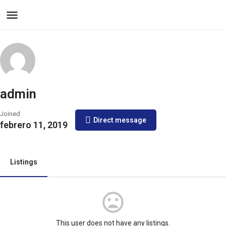
Inmobiliaria MJ
menu
admin
Joined
Direct message
febrero 11, 2019
Listings
This user does not have any listings.