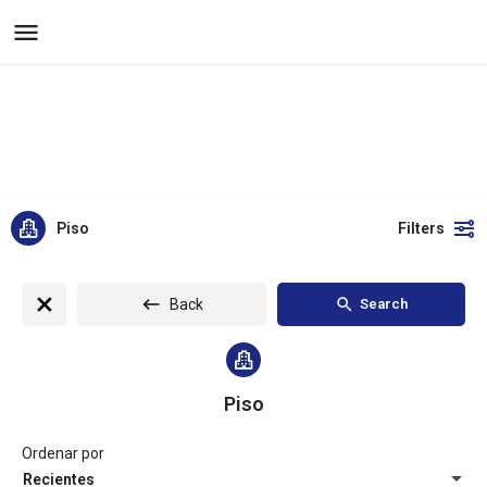
Inmobiliaria MJ
menu
Piso
Filters
Back
Search
Piso
Ordenar por
Recientes