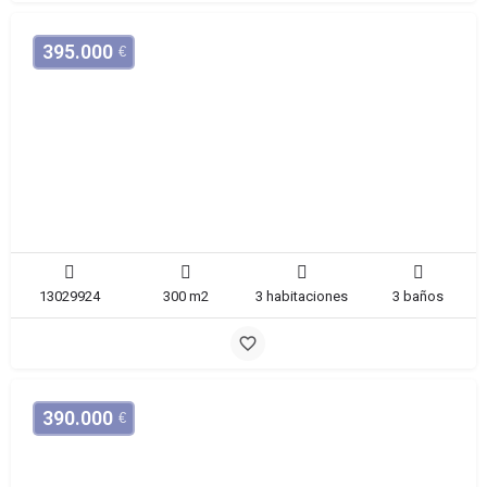
395.000
€
Chalet
Santomera
13029924
300 m2
3 habitaciones
3 baños
390.000
€