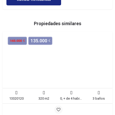
Propiedades similares
135.000
€
€
165.000
Chalet en construcción
La Matanza
13320120
320 m2
0, + de 4 habitaciones
3 baños