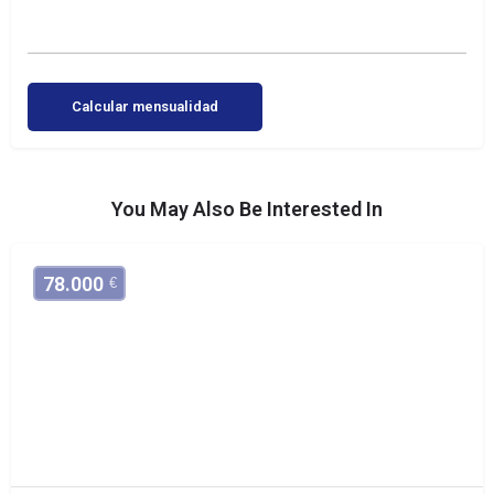
Calcular mensualidad
You May Also Be Interested In
78.000
€
Casa a restaurar
Cobatillas