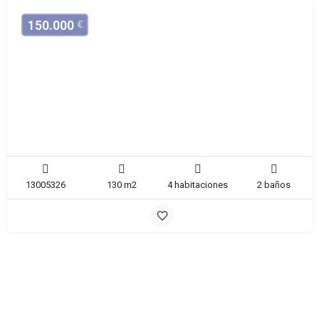
150.000
€
Casa
Santomera
13005326
130 m2
4 habitaciones
2 baños