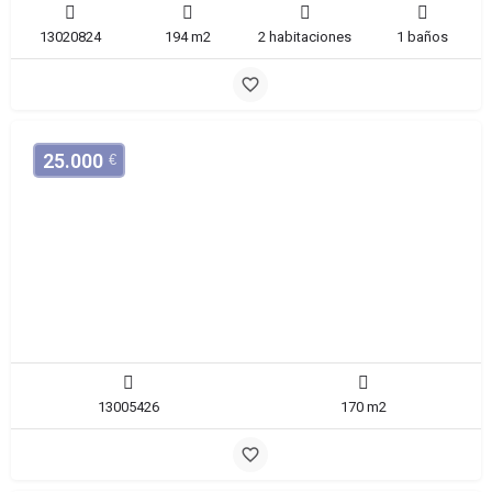
13020824
194 m2
2 habitaciones
1 baños
25.000
€
Casa para reforma integral
Santomera
13005426
170 m2